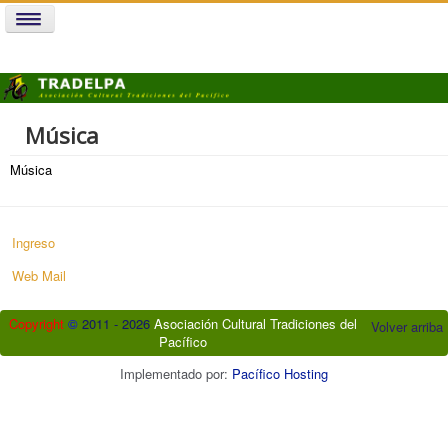
Música
Música
Ingreso
Web Mail
Copyright
©
2011 - 2026
Asociación Cultural Tradiciones del
Volver arriba
Pacífico
Implementado por:
Pacífico Hosting