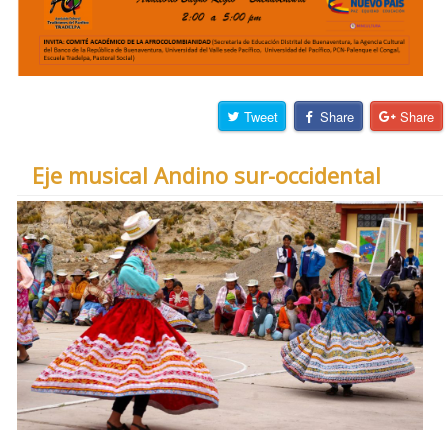
Tweet
Share
Share
Eje musical Andino sur-occidental